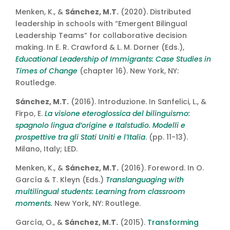
Menken, K., &
Sánchez, M.T.
(2020). Distributed
leadership in schools with “Emergent Bilingual
Leadership Teams” for collaborative decision
making. In E. R. Crawford & L. M. Dorner (Eds.),
Educational Leadership of Immigrants: Case Studies in
Times of Change
(chapter 16). New York, NY:
Routledge.
Sánchez, M.T.
(2016). Introduzione. In Sanfelici, L., &
Firpo, E.
La visione eteroglossica del bilinguismo:
spagnolo lingua d’origine e Italstudio. Modelli e
prospettive tra gli Stati Uniti e l’Italia
. (pp. 11-13).
Milano, Italy; LED.
Menken, K., &
Sánchez, M.T.
(2016). Foreword. In O.
García & T. Kleyn (Eds.)
Translanguaging with
multilingual students: Learning from classroom
moments
.
New York, NY: Routlege.
García, O., &
Sánchez, M.T.
(2015).
Transforming