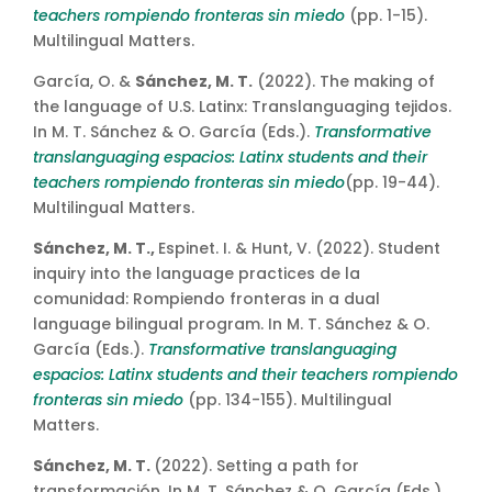
teachers rompiendo fronteras sin miedo
(pp. 1-15).
Multilingual Matters.
García, O. &
Sánchez, M. T.
(2022). The making of
the language of U.S. Latinx: Translanguaging tejidos.
In M. T. Sánchez & O. García (Eds.).
Transformative
translanguaging espacios: Latinx students and their
teachers rompiendo fronteras sin miedo
(pp. 19-44).
Multilingual Matters.
Sánchez, M. T.,
Espinet. I. & Hunt, V. (2022). Student
inquiry into the language practices de la
comunidad: Rompiendo fronteras in a dual
language bilingual program. In M. T. Sánchez & O.
García (Eds.).
Transformative translanguaging
espacios: Latinx students and their teachers rompiendo
fronteras sin miedo
(pp. 134-155). Multilingual
Matters.
Sánchez, M. T.
(2022). Setting a path for
transformación. In M. T. Sánchez & O. García (Eds.).