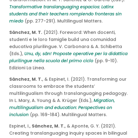
Transformative translanguaging espacios: Latinx
students and their teachers rompiendo fronteras sin
miedo
(pp. 277-291). Multilingual Matters.
Sánchez, M. T.
(2021). Foreword: When docenti,
studenti e le loro famiglie build una comunidad
educativa plurilingue. V. Carbonara & A. Schibetta
(Eds.),
Unu, dy, sān! Proposte operative per la didattica
plurilingue nella scuola del primo ciclo
(pp. 9-10).
Edizioni La Linea.
Sánchez, M. T.
, & Espinet, I. (2021). Transforming our
classrooms to embrace the students’
multilingualism through translanguaging pedagogy.
In L. Mary, A. Young & A. Krüger (Eds.),
Migration,
multilingualism and education: Perspectives on
inclusion
(pp. 169-184). Multilingual Matters.
Espinet, I.,
Sánchez, M. T.
, & Aponte, G. Y. (2021).
Creating translanguaging inquiry spaces in bilingual