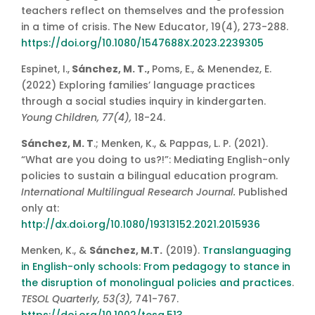
teachers reflect on themselves and the profession
in a time of crisis. The New Educator, 19(4), 273-288.
https://doi.org/10.1080/1547688X.2023.2239305
Espinet, I.,
Sánchez, M. T.,
Poms, E., & Menendez, E.
(2022) Exploring families’ language practices
through a social studies inquiry in kindergarten.
Young Children, 77(4),
18-24.
Sánchez, M. T
.; Menken, K., & Pappas, L. P. (2021).
“What are you doing to us?!”: Mediating English-only
policies to sustain a bilingual education program.
International Multilingual Research Journal.
Published
only at:
http://dx.doi.org/10.1080/19313152.2021.2015936
Menken, K., &
Sánchez, M.T.
(2019).
Translanguaging
in English-only schools: From pedagogy to stance in
the disruption of monolingual policies and practices
.
TESOL Quarterly, 53(3),
741-767.
https://doi.org/10.1002/tesq.513