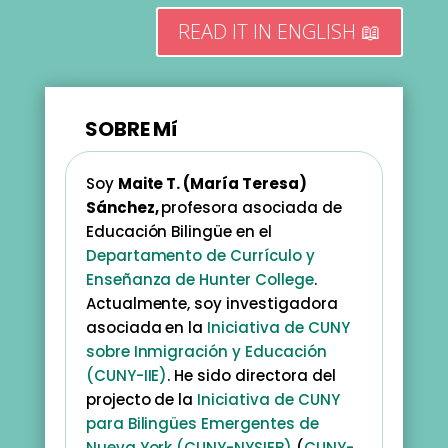
READ IT IN ENGLISH 📖
SOBRE Mí
Soy
Maite T. (María Teresa)
Sánchez,
profesora asociada de
Educación Bilingüe en el
Departamento de Currículo y
Enseñanza de Hunter College
.
Actualmente, soy investigadora
asociada en la
Iniciativa de CUNY
sobre Inmigración y Educación
(CUNY-IIE)
. He sido directora del
projecto de la
Iniciativa de CUNY
para Bilingües Emergentes de
Nueva York (CUNY-NYSIEB)
(
CUNY-