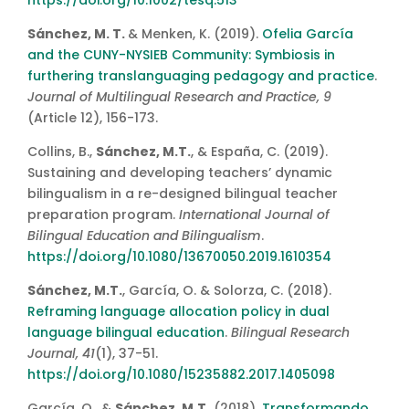
Sánchez, M. T.
& Menken, K. (2019).
Ofelia García
and the CUNY-NYSIEB Community: Symbiosis in
furthering translanguaging pedagogy and practice
.
Journal of Multilingual Research and Practice, 9
(Article 12), 156-173.
Collins, B.,
Sánchez, M.T.
, & España, C. (2019).
Sustaining and developing teachers’ dynamic
bilingualism in a re-designed bilingual teacher
preparation program.
International Journal of
Bilingual Education and Bilingualism
.
https://doi.org/10.1080/13670050.2019.1610354
Sánchez, M.T.
, García, O. & Solorza, C. (2018).
Reframing language allocation policy in dual
language bilingual education
.
Bilingual Research
Journal, 41
(1), 37-51.
https://doi.org/10.1080/15235882.2017.1405098
García, O., &
Sánchez, M.T.
(2018).
Transformando