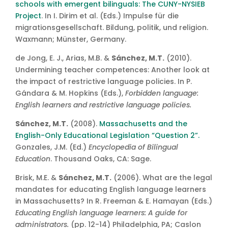
schools with emergent bilinguals: The CUNY-NYSIEB
Project
. In I. Dirim et al. (Eds.) Impulse für die
migrationsgesellschaft. Bildung, politik, und religion.
Waxmann; Münster, Germany.
de Jong, E. J., Arias, M.B. &
Sánchez, M.T.
(2010).
Undermining teacher competences: Another look at
the impact of restrictive language policies. In P.
Gándara & M. Hopkins (Eds.),
Forbidden language:
English learners and restrictive language policies.
Sánchez, M.T.
(2008).
Massachusetts and the
English-Only Educational Legislation “Question 2”.
Gonzales, J.M. (Ed.)
Encyclopedia of Bilingual
Education
. Thousand Oaks, CA: Sage.
Brisk, M.E. &
Sánchez, M.T.
(2006). What are the legal
mandates for educating English language learners
in Massachusetts? In R. Freeman & E. Hamayan (Eds.)
Educating English language learners: A guide for
administrators.
(pp. 12-14) Philadelphia, PA; Caslon