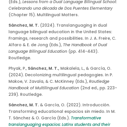
(Eds.),
Lessons from a Dual Language Bilingual School:
Celebrando una década de Dos Puentes Elementary
(Chapter 15). Multilingual Matters.
Sánchez, M. T.
(2024). Translanguaging in dual
language bilingual education in the United States:
Framings, research and possibilities. In J. A. Freire, C.
Alfaro & E. de Jong (Eds.),
The Handbook of Dual
Language Bilingual Education
(pp. 414-443).
Routledge.
Phyak, P.,
Sánchez, M. T.,
Makalela, L., & García, O.
(2024). Decolonizing multilingual pedagogies. In P.
Makoe, V. Zavala, & C. McKinney (Eds.),
Routledge
Handbook of Multilingual Education
(2nd ed., pp. 223-
239). Routledge.
Sánchez, M. T.
& García, O. (2022). Introducción.
Transforming educational espacios sin miedo. In M.
T. Sánchez & O. García (Eds.).
Transformative
translanguaging espacios: Latinx students and their