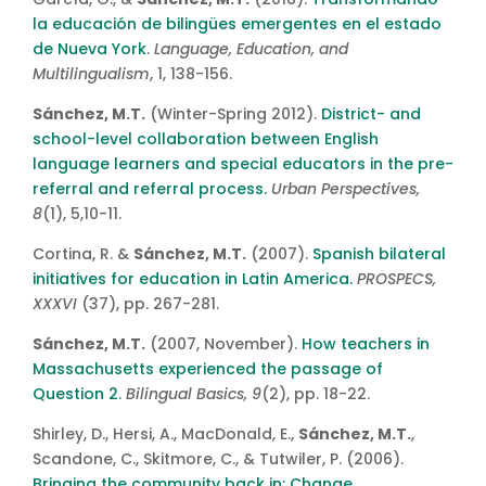
la educación de bilingües emergentes en el estado
de Nueva York
.
Language, Education, and
Multilingualism
, 1, 138-156.
Sánchez, M.T.
(Winter-Spring 2012).
District- and
school-level collaboration between English
language learners and special educators in the pre-
referral and referral process.
Urban Perspectives,
8
(1), 5,10-11.
Cortina, R. &
Sánchez, M.T.
(2007).
Spanish bilateral
initiatives for education in Latin America.
PROSPECS,
XXXVI
(37), pp. 267-281.
Sánchez, M.T.
(2007, November).
How teachers in
Massachusetts experienced the passage of
Question 2.
Bilingual Basics, 9
(2), pp. 18-22.
Shirley, D., Hersi, A., MacDonald, E.,
Sánchez, M.T.
,
Scandone, C., Skitmore, C., & Tutwiler, P. (2006).
Bringing the community back in: Change,